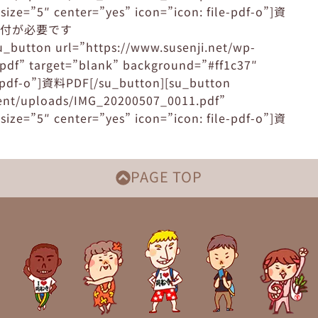
ize=”5″ center=”yes” icon=”icon: file-pdf-o”]資
ン受付が必要です
 url=”https://www.susenji.net/wp-
df” target=”blank” background=”#ff1c37″
le-pdf-o”]資料PDF[/su_button][su_button
tent/uploads/IMG_20200507_0011.pdf”
ize=”5″ center=”yes” icon=”icon: file-pdf-o”]資
PAGE TOP