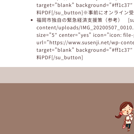
target=”blank” background=”#ff1c37″ s
料PDF[/su_button]※事前にオンライ
福岡市独自の緊急経済支援策（参考） [su_button
content/uploads/IMG_20200507_0010.p
size=”5″ center=”yes” icon=”icon: fi
url=”https://www.susenji.net/wp-con
target=”blank” background=”#ff1c37″ s
料PDF[/su_button]