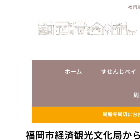
福岡
ホーム
すせんじペイ
周
周船寺周辺にお
福岡市経済観光文化局か