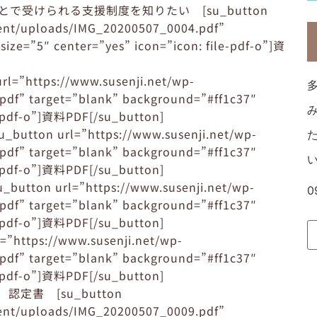
受けられる支援制度を知りたい [su_button
tent/uploads/IMG_20200507_0004.pdf”
ize=”5″ center=”yes” icon=”icon: file-pdf-o”]資
ttps://www.susenji.net/wp-
df” target=”blank” background=”#ff1c37″
le-pdf-o”]資料PDF[/su_button]
n url=”https://www.susenji.net/wp-
df” target=”blank” background=”#ff1c37″
le-pdf-o”]資料PDF[/su_button]
 url=”https://www.susenji.net/wp-
0
df” target=”blank” background=”#ff1c37″
le-pdf-o”]資料PDF[/su_button]
tps://www.susenji.net/wp-
df” target=”blank” background=”#ff1c37″
le-pdf-o”]資料PDF[/su_button]
書 [su_button
tent/uploads/IMG_20200507_0009.pdf”