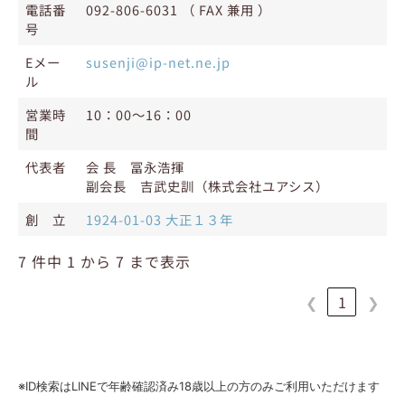
電話番
092-806-6031 （ FAX 兼用 ）
号
Eメー
susenji@ip-net.ne.jp
ル
営業時
10：00～16：00
間
代表者
会 長 冨永浩揮
副会長 吉武史訓（株式会社ユアシス）
創 立
1924-01-03 大正１３年
7 件中 1 から 7 まで表示
❮
1
❯
※ID検索はLINEで年齢確認済み18歳以上の方のみご利用いただけます