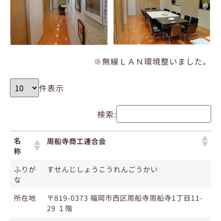
※無線ＬＡＮ環境整いました。
件表示
検索:
名
周船寺商工連合会
称
ふりが
すせんじしょうこうれんごうかい
な
所在地
〒819-0373 福岡市西区周船寺周船寺1丁目11-
29 １階