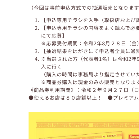
（今回は事前申込方式での抽選販売となりま
【申込専用チラシを入手（取扱店および
【申込専用チラシの内容をよく読んで必
にて応募】
※応募受付期間：令和2年8月２８日（金
【抽選結果をはがきにて申込者全員に通
※当選された方（代表者1名）は令和2年
入に行く
（購入の時間は事務局より指定させてい
※商品券購入は現金のみの販売となりま
《商品券利用期間》：令和２年９月２７日（
●使えるお店は８０店舗以上！ ●プレミア