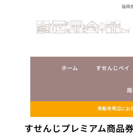
福岡
ホーム
すせんじペイ
周
周船寺周辺にお
すせんじプレミアム商品