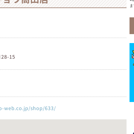
ま
8-15
o-web.co.jp/shop/633/