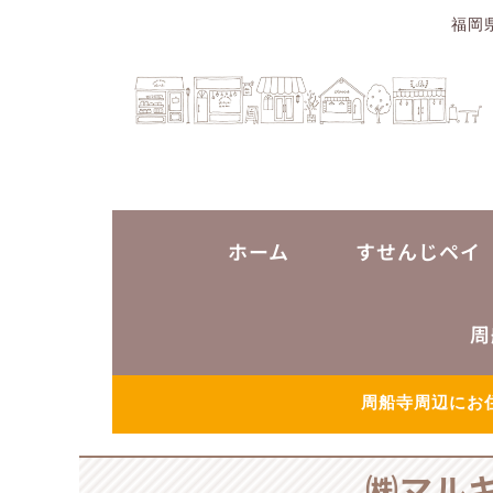
福岡
ホーム
すせんじペイ
周
周船寺周辺にお
㈱マル