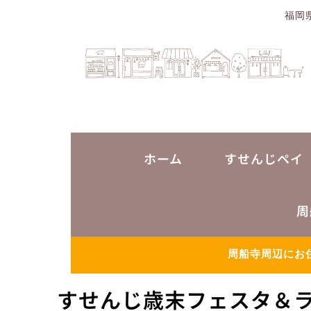
福岡
ホーム
すせんじペイ
周
周船寺周辺にお
すせんじ歳末フェスタ＆