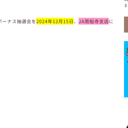
ま
ボーナス抽選会を
2024年12月15日
、
JA周船寺支店
に