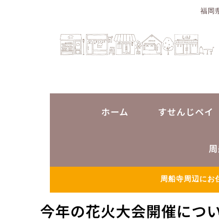
福岡
ホーム
すせんじペイ
周
周船寺周辺にお
今年の花火大会開催につい